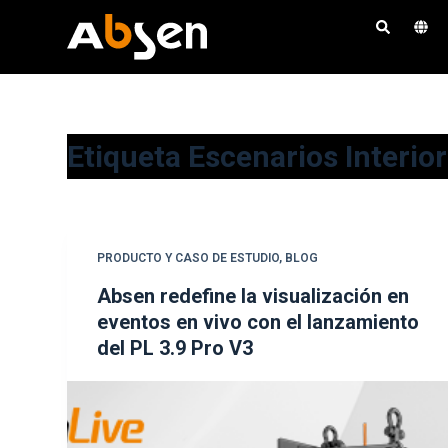
S
a
l
t
a
Etiqueta
Escenarios Interior
r
a
l
c
o
PRODUCTO Y CASO DE ESTUDIO
,
BLOG
n
Absen redefine la visualización en
t
eventos en vivo con el lanzamiento
e
del PL 3.9 Pro V3
n
i
d
o