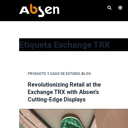
S
a
l
t
a
Etiqueta
Exchange TRX
r
a
l
c
o
PRODUCTO Y CASO DE ESTUDIO
,
BLOG
n
Revolutionizing Retail at the
t
Exchange TRX with Absen’s
e
Cutting-Edge Displays
n
i
d
o