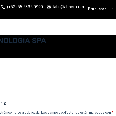
(+52) 55 5335 0990
latin@absen.com
Productos
NOLOGíA SPA
rio
ctrónico no será publicada.
Los campos obligatorios están marcados con
*