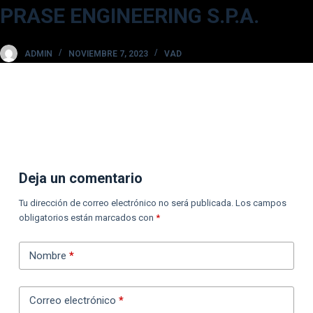
PRASE ENGINEERING S.P.A.
S
a
l
ADMIN
NOVIEMBRE 7, 2023
VAD
t
a
r
a
l
c
Deja un comentario
o
n
Tu dirección de correo electrónico no será publicada.
Los campos
t
obligatorios están marcados con
*
e
n
Nombre
*
i
d
Correo electrónico
*
o