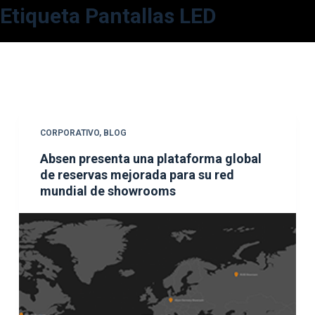
Etiqueta
Pantallas LED
S
a
l
t
a
r
a
CORPORATIVO
,
BLOG
l
Absen presenta una plataforma global
c
de reservas mejorada para su red
o
mundial de showrooms
n
t
e
n
i
d
o