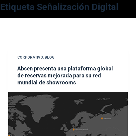
Etiqueta
Señalización Digital
S
a
l
t
a
r
a
CORPORATIVO
,
BLOG
l
Absen presenta una plataforma global
c
de reservas mejorada para su red
o
mundial de showrooms
n
t
e
n
i
d
o